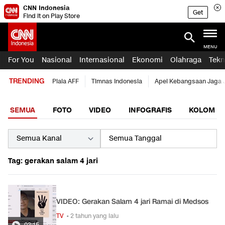
CNN Indonesia
Get
Find it on Play Store
MENU
For You
Nasional
Internasional
Ekonomi
Olahraga
Tekn
TRENDING
Piala AFF
Timnas Indonesia
Apel Kebangsaan Jaga 
SEMUA
FOTO
VIDEO
INFOGRAFIS
KOLOM
Tag: gerakan salam 4 jari
VIDEO: Gerakan Salam 4 jari Ramai di Medsos
TV
• 2 tahun yang lalu
03:15