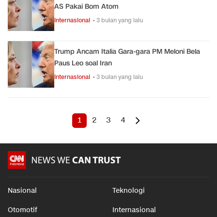
AS Pakai Bom Atom
Internasional
• 3 bulan yang lalu
Trump Ancam Italia Gara-gara PM Meloni Bela
Paus Leo soal Iran
Internasional
• 3 bulan yang lalu
1
2
3
4
Nasional
Teknologi
Otomotif
Internasional