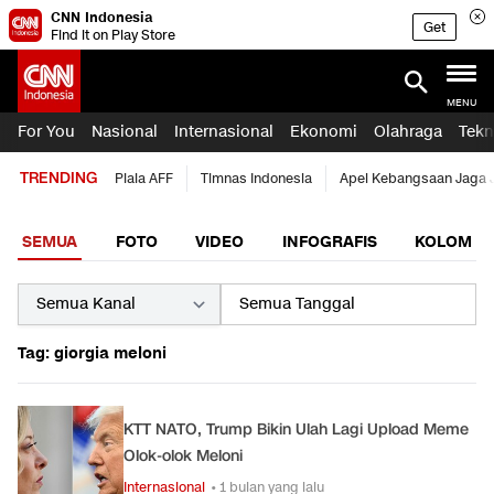
CNN Indonesia
Get
Find it on Play Store
MENU
For You
Nasional
Internasional
Ekonomi
Olahraga
Tekn
TRENDING
Piala AFF
Timnas Indonesia
Apel Kebangsaan Jaga 
SEMUA
FOTO
VIDEO
INFOGRAFIS
KOLOM
Tag: giorgia meloni
KTT NATO, Trump Bikin Ulah Lagi Upload Meme
Olok-olok Meloni
Internasional
• 1 bulan yang lalu