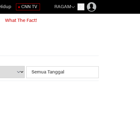
Hidup
CNN TV
RAGAM
What The Fact!