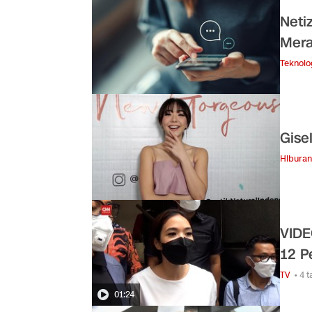
Neti
Mera
Teknolo
Gise
Hiburan
VIDE
12 P
TV
• 4 
01:24