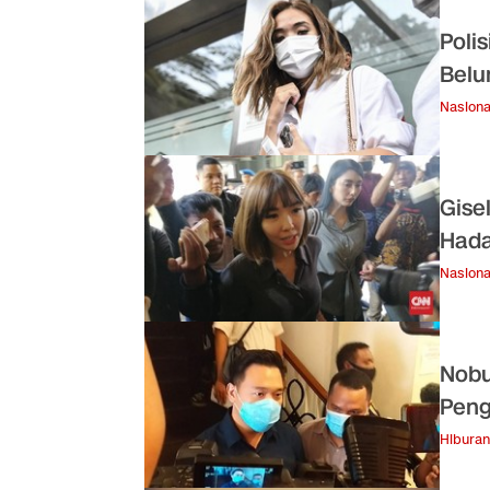
Poli
Belu
Nasiona
Gise
Hada
Nasiona
Nobu
Peng
Hiburan