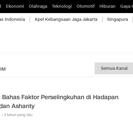
l
Ekonomi
Olahraga
Teknologi
Otomotif
Hiburan
Gaya 
as Indonesia
Apel Kebangsaan Jaga Jakarta
Singapura
OM
l Bahas Faktor Perselingkuhan di Hadapan
 dan Ashanty
• 3 tahun yang lalu