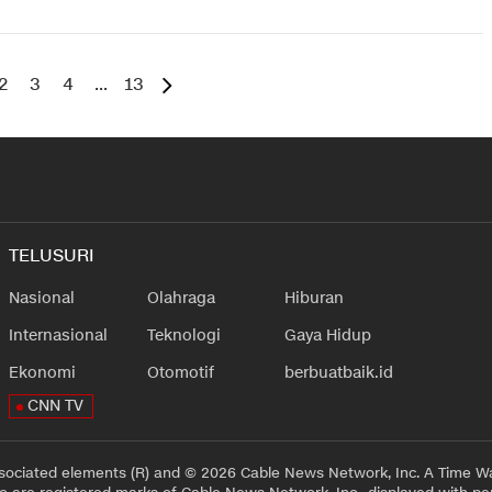
2
3
4
...
13
TELUSURI
Nasional
Olahraga
Hiburan
Internasional
Teknologi
Gaya Hidup
Ekonomi
Otomotif
berbuatbaik.id
CNN TV
sociated elements (R) and © 2026 Cable News Network, Inc. A Time Wa