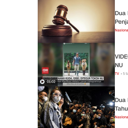
Dua 
Penj
Nasiona
VIDE
NU
TV
• 5 
01:02
Dua 
Tahu
Nasiona