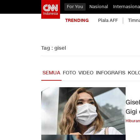
For You
Nasional
Internasiona
TRENDING
Piala AFF
Timn
Tag : gisel
SEMUA
FOTO
VIDEO
INFOGRAFIS
KOL
Gise
Gigi
Hiburan