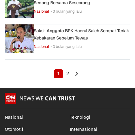
Sedang Bersama Seseorang
Nasional
• 3 bulan yang lalu
Saksi: Anggota BPK Haerul Saleh Sempat Teriak
Kebakaran Sebelum Tewas
Nasional
• 3 bulan yang lalu
1
2
Nasional
Teknologi
Otomotif
Internasional