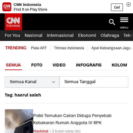
CNN Indonesia
Get
Find it on Play Store
MENU
For You
Nasional
Internasional
Ekonomi
Olahraga
Tekn
TRENDING
Piala AFF
Timnas Indonesia
Apel Kebangsaan Jaga 
SEMUA
FOTO
VIDEO
INFOGRAFIS
KOLOM
Tag: haerul saleh
Polisi Temukan Cairan Diduga Penyebab
Kebakaran Rumah Anggota IV BPK
Nasional
• 2 bulan yang lalu