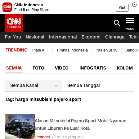
CNN Indonesia
Get
Find it on Play Store
MENU
For You
Nasional
Internasional
Ekonomi
Olahraga
Tekn
TRENDING
Piala AFF
Timnas Indonesia
Pasien BPJS
Bangun
SEMUA
FOTO
VIDEO
INFOGRAFIS
KOLOM
Tag: harga mitsubishi pajero sport
Alasan Mitsubishi Pajero Sport Mobil Nyaman
untuk Liburan ke Luar Kota
Otomotif
• 7 bulan yang lalu