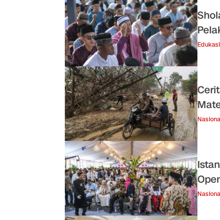
Shol
Pela
Edukasi
Ceri
Mate
Nasiona
Ista
Open
Nasiona