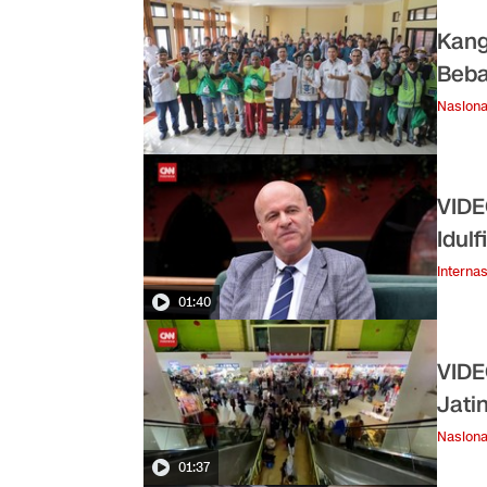
Kang
Beba
Nasiona
VIDE
Idulf
Internas
01:40
VIDE
Jati
Nasiona
01:37