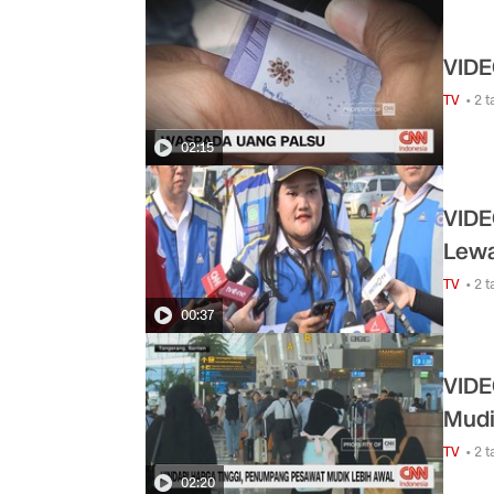
VIDE
TV
• 2 
02:15
VIDE
Lewa
TV
• 2 
00:37
VIDE
Mudi
TV
• 2 
02:20