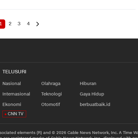
1
2
3
4
TELUSURI
Nasional
Olahraga
Hiburan
Internasional
Teknologi
Gaya Hidup
Ekonomi
Otomotif
berbuatbaik.id
CNN TV
sociated elements (R) and © 2026 Cable News Network, Inc. A Time Wa