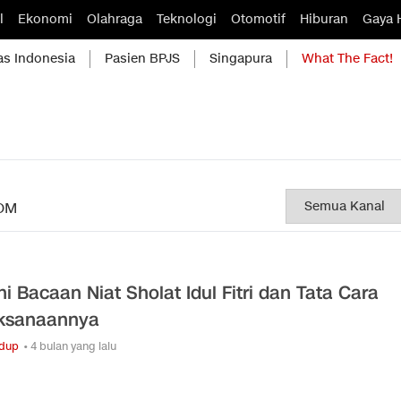
l
Ekonomi
Olahraga
Teknologi
Otomotif
Hiburan
Gaya 
as Indonesia
Pasien BPJS
Singapura
What The Fact!
OM
ni Bacaan Niat Sholat Idul Fitri dan Tata Cara
ksanaannya
idup
• 4 bulan yang lalu