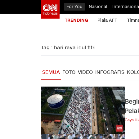
For You
Nasional
Internasiona
TRENDING
Piala AFF
Timn
Tag : hari raya idul fitri
SEMUA
FOTO
VIDEO
INFOGRAFIS
KOL
Begi
Pela
Gaya H