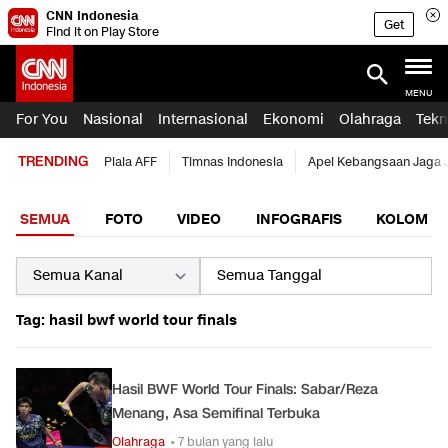
CNN Indonesia
Get
Find it on Play Store
MENU
For You
Nasional
Internasional
Ekonomi
Olahraga
Tekn
TRENDING
Piala AFF
Timnas Indonesia
Apel Kebangsaan Jaga 
SEMUA
FOTO
VIDEO
INFOGRAFIS
KOLOM
Tag: hasil bwf world tour finals
Hasil BWF World Tour Finals: Sabar/Reza
Menang, Asa Semifinal Terbuka
Olahraga
• 7 bulan yang lalu