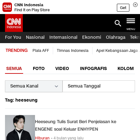
CNN Indonesia
Get
Find it on Play Store
MENU
For You
Nasional
Internasional
Ekonomi
Olahraga
Tekn
TRENDING
Piala AFF
Timnas Indonesia
Apel Kebangsaan Jaga 
SEMUA
FOTO
VIDEO
INFOGRAFIS
KOLOM
Tag: heeseung
Heeseung Tulis Surat Beri Penjelasan ke
ENGENE soal Keluar ENHYPEN
Hiburan
• 4 bulan yang lalu