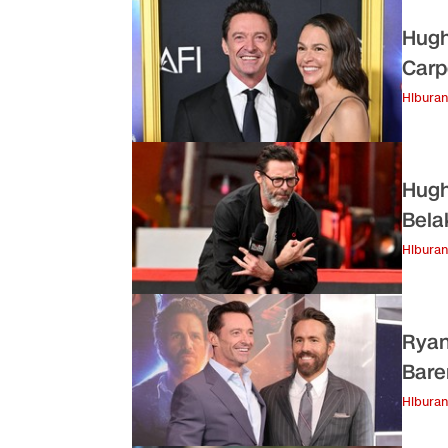
Hugh
Carp
Hiburan
Hugh
Bela
Hiburan
Ryan
Bare
Hiburan