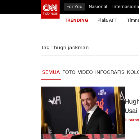
For You
Nasional
Internasiona
TRENDING
Piala AFF
Timn
Tag : hugh jackman
SEMUA
FOTO
VIDEO
INFOGRAFIS
KOL
Hugh
Usai
Hiburan