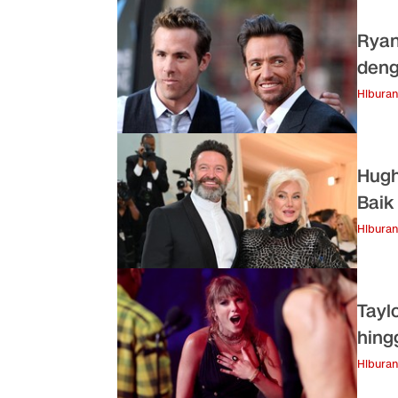
Ryan
den
Hiburan
Hugh
Baik
Hiburan
Tayl
hing
Hiburan