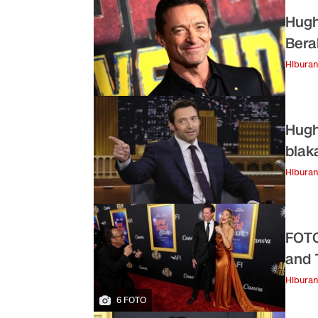
Hugh
Bera
Hiburan
Hugh
blak
Hiburan
FOTO
and 
Hiburan
6 FOTO