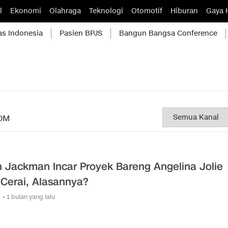
l
Ekonomi
Olahraga
Teknologi
Otomotif
Hiburan
Gaya 
as Indonesia
Pasien BPJS
Bangun Bangsa Conference
OM
 Jackman Incar Proyek Bareng Angelina Jolie
 Cerai, Alasannya?
• 1 bulan yang lalu