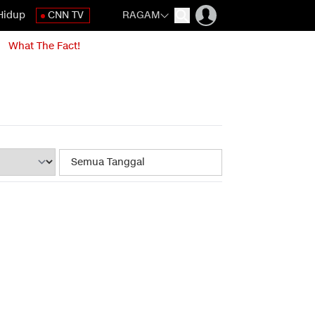
Hidup
CNN TV
RAGAM
What The Fact!