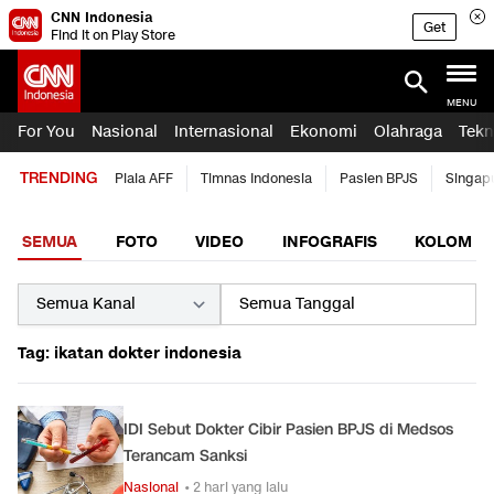
CNN Indonesia
Get
Find it on Play Store
MENU
For You
Nasional
Internasional
Ekonomi
Olahraga
Tekn
TRENDING
Piala AFF
Timnas Indonesia
Pasien BPJS
Singap
SEMUA
FOTO
VIDEO
INFOGRAFIS
KOLOM
Tag: ikatan dokter indonesia
IDI Sebut Dokter Cibir Pasien BPJS di Medsos
Terancam Sanksi
Nasional
• 2 hari yang lalu