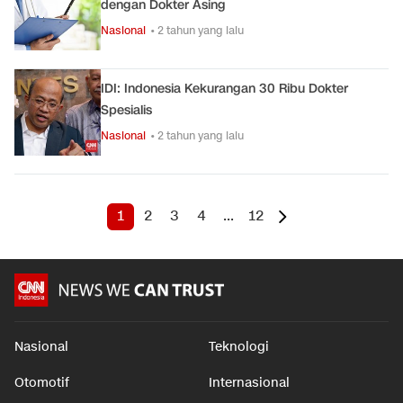
dengan Dokter Asing
Nasional
• 2 tahun yang lalu
IDI: Indonesia Kekurangan 30 Ribu Dokter
Spesialis
Nasional
• 2 tahun yang lalu
1
2
3
4
...
12
Nasional
Teknologi
Otomotif
Internasional