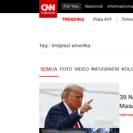
For You
Nasional
Internasiona
TRENDING
Piala AFF
Timn
Tag : imigrasi amerika
SEMUA
FOTO
VIDEO
INFOGRAFIS
KOL
39 N
Masu
Internas