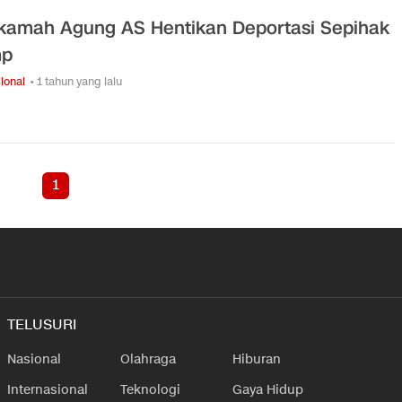
amah Agung AS Hentikan Deportasi Sepihak
mp
ional
• 1 tahun yang lalu
1
TELUSURI
Nasional
Olahraga
Hiburan
Internasional
Teknologi
Gaya Hidup