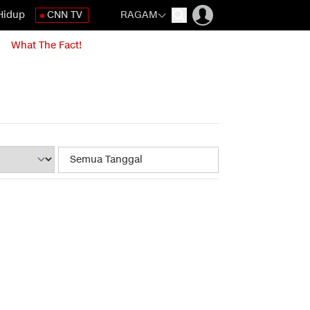
Hidup
CNN TV
RAGAM
What The Fact!