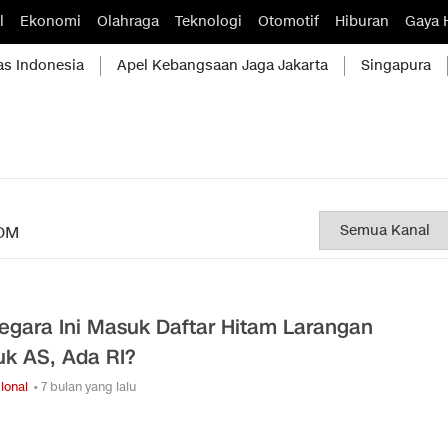
l
Ekonomi
Olahraga
Teknologi
Otomotif
Hiburan
Gaya 
as Indonesia
Apel Kebangsaan Jaga Jakarta
Singapura
OM
egara Ini Masuk Daftar Hitam Larangan
k AS, Ada RI?
ional
• 7 bulan yang lalu