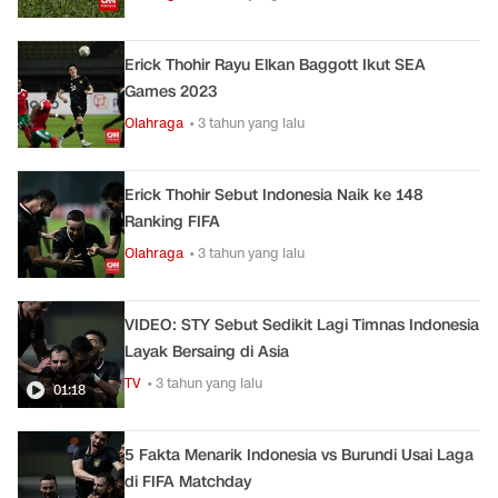
Erick Thohir Rayu Elkan Baggott Ikut SEA
Games 2023
Olahraga
• 3 tahun yang lalu
Erick Thohir Sebut Indonesia Naik ke 148
Ranking FIFA
Olahraga
• 3 tahun yang lalu
VIDEO: STY Sebut Sedikit Lagi Timnas Indonesia
Layak Bersaing di Asia
TV
• 3 tahun yang lalu
01:18
5 Fakta Menarik Indonesia vs Burundi Usai Laga
di FIFA Matchday