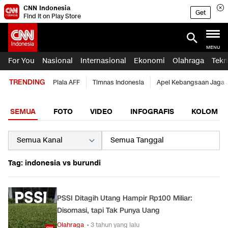
CNN Indonesia
Get
Find it on Play Store
MENU
For You
Nasional
Internasional
Ekonomi
Olahraga
Tekn
TRENDING
Piala AFF
Timnas Indonesia
Apel Kebangsaan Jaga 
SEMUA
FOTO
VIDEO
INFOGRAFIS
KOLOM
Tag: indonesia vs burundi
PSSI Ditagih Utang Hampir Rp100 Miliar:
Disomasi, tapi Tak Punya Uang
Olahraga
• 3 tahun yang lalu