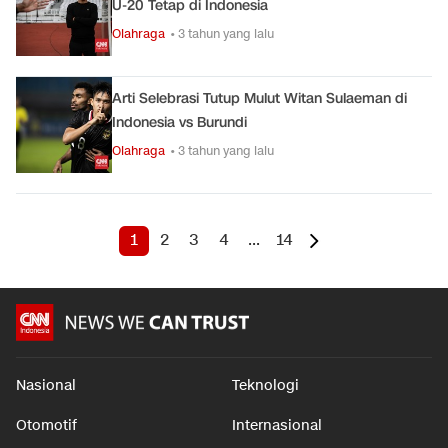
U-20 Tetap di Indonesia
Olahraga
• 3 tahun yang lalu
Arti Selebrasi Tutup Mulut Witan Sulaeman di
Indonesia vs Burundi
Olahraga
• 3 tahun yang lalu
1
2
3
4
...
14
Nasional
Teknologi
Otomotif
Internasional