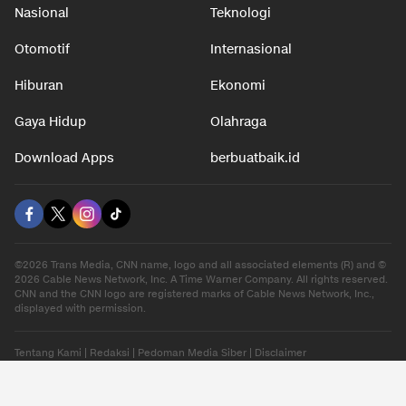
Nasional
Teknologi
Otomotif
Internasional
Hiburan
Ekonomi
Gaya Hidup
Olahraga
Download Apps
berbuatbaik.id
©2026 Trans Media, CNN name, logo and all associated elements (R) and ©
2026 Cable News Network, Inc. A Time Warner Company. All rights reserved.
CNN and the CNN logo are registered marks of Cable News Network, Inc.,
displayed with permission.
Tentang Kami
|
Redaksi
|
Pedoman Media Siber
|
Disclaimer