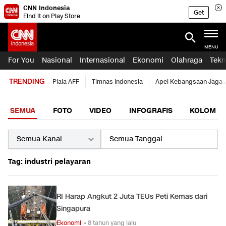
CNN Indonesia
Get
Find it on Play Store
MENU
For You
Nasional
Internasional
Ekonomi
Olahraga
Tekn
TRENDING
Piala AFF
Timnas Indonesia
Apel Kebangsaan Jaga 
SEMUA
FOTO
VIDEO
INFOGRAFIS
KOLOM
Tag: industri pelayaran
RI Harap Angkut 2 Juta TEUs Peti Kemas dari
Singapura
Ekonomi
• 8 tahun yang lalu