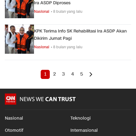
Ira ASDP Diproses
Nasional
• 8 bulan yang lalu
KPK Terima Info SK Rehabilitasi Ira ASDP Akan
Dikirim Jumat Pagi
Nasional
• 8 bulan yang lalu
1
2
3
4
5
Nasional
Teknologi
Otomotif
Internasional