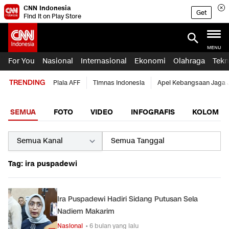
CNN Indonesia
Get
Find it on Play Store
MENU
For You
Nasional
Internasional
Ekonomi
Olahraga
Tekn
TRENDING
Piala AFF
Timnas Indonesia
Apel Kebangsaan Jaga 
SEMUA
FOTO
VIDEO
INFOGRAFIS
KOLOM
Tag: ira puspadewi
Ira Puspadewi Hadiri Sidang Putusan Sela
Nadiem Makarim
Nasional
• 6 bulan yang lalu