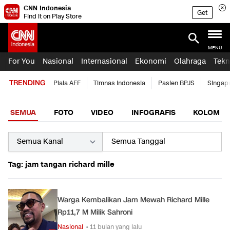
CNN Indonesia
Get
Find it on Play Store
MENU
For You
Nasional
Internasional
Ekonomi
Olahraga
Tekn
TRENDING
Piala AFF
Timnas Indonesia
Pasien BPJS
Singap
SEMUA
FOTO
VIDEO
INFOGRAFIS
KOLOM
Tag: jam tangan richard mille
Warga Kembalikan Jam Mewah Richard Mille
Rp11,7 M Milik Sahroni
Nasional
• 11 bulan yang lalu