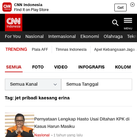
CNN Indonesia
Get
Find it on Play Store
MENU
For You
Nasional
Internasional
Ekonomi
Olahraga
Tekn
TRENDING
Piala AFF
Timnas Indonesia
Apel Kebangsaan Jaga 
SEMUA
FOTO
VIDEO
INFOGRAFIS
KOLOM
Tag: jet pribadi kaesang erina
Pernyataan Lengkap Hasto Usai Ditahan KPK di
Kasus Harun Masiku
Nasional
• 1 tahun yang lalu