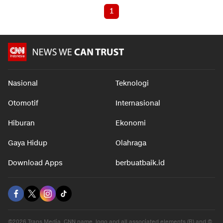
1
Nasional
Teknologi
Otomotif
Internasional
Hiburan
Ekonomi
Gaya Hidup
Olahraga
Download Apps
berbuatbaik.id
©2026 Trans Media, CNN name, logo and all associated elements (R) and ©