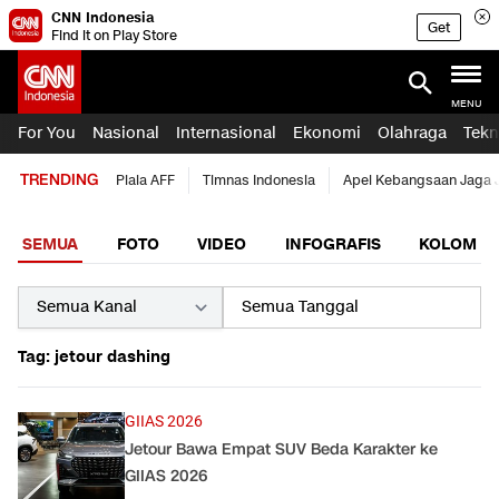
CNN Indonesia
Get
Find it on Play Store
MENU
For You
Nasional
Internasional
Ekonomi
Olahraga
Tekn
TRENDING
Piala AFF
Timnas Indonesia
Apel Kebangsaan Jaga 
SEMUA
FOTO
VIDEO
INFOGRAFIS
KOLOM
Tag: jetour dashing
GIIAS 2026
Jetour Bawa Empat SUV Beda Karakter ke
GIIAS 2026