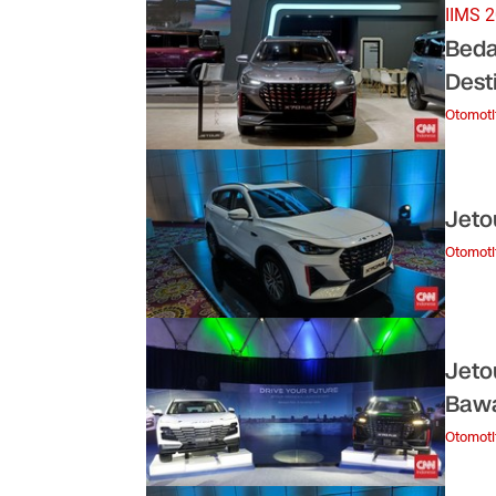
IIMS 
Beda
Dest
Otomoti
Jeto
Otomoti
Jeto
Bawa
Otomoti