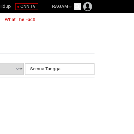
Hidup
CNN TV
RAGAM
What The Fact!