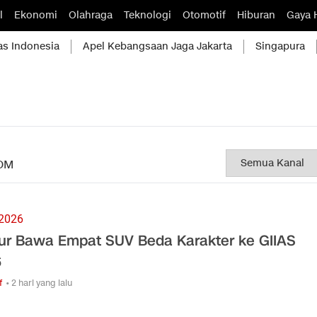
l
Ekonomi
Olahraga
Teknologi
Otomotif
Hiburan
Gaya 
as Indonesia
Apel Kebangsaan Jaga Jakarta
Singapura
OM
 2026
ur Bawa Empat SUV Beda Karakter ke GIIAS
6
f
• 2 hari yang lalu