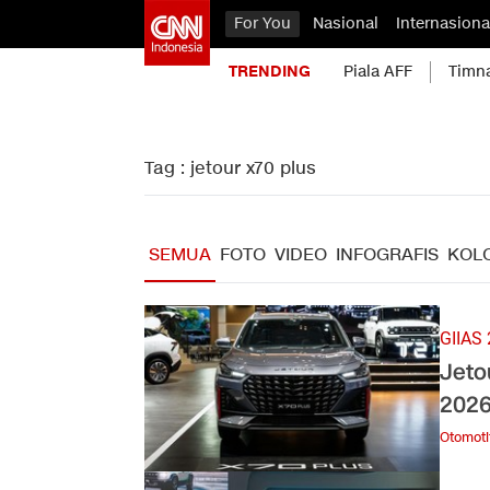
For You
Nasional
Internasiona
TRENDING
Piala AFF
Timn
Tag : jetour x70 plus
SEMUA
FOTO
VIDEO
INFOGRAFIS
KOL
GIIAS
Jeto
202
Otomoti