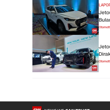
LAPOR
Jeto
Bulan
Otomoti
Jeto
Dirak
Otomoti