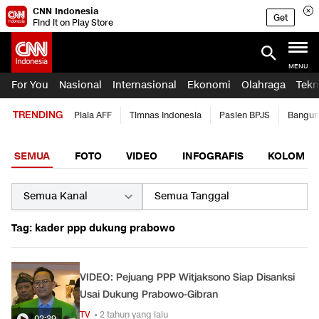
CNN Indonesia
Get
Find it on Play Store
MENU
For You
Nasional
Internasional
Ekonomi
Olahraga
Tekn
TRENDING
Piala AFF
Timnas Indonesia
Pasien BPJS
Bangun
SEMUA
FOTO
VIDEO
INFOGRAFIS
KOLOM
Tag: kader ppp dukung prabowo
VIDEO: Pejuang PPP Witjaksono Siap Disanksi
Usai Dukung Prabowo-Gibran
TV
• 2 tahun yang lalu
02:39