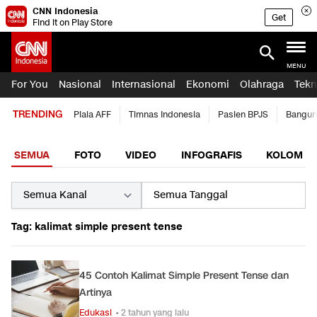
CNN Indonesia
Get
Find it on Play Store
MENU
For You
Nasional
Internasional
Ekonomi
Olahraga
Tekn
TRENDING
Piala AFF
Timnas Indonesia
Pasien BPJS
Bangun
SEMUA
FOTO
VIDEO
INFOGRAFIS
KOLOM
Tag: kalimat simple present tense
45 Contoh Kalimat Simple Present Tense dan
Artinya
Edukasi
• 2 tahun yang lalu