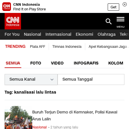
CNN Indonesia
Get
Find it on Play Store
MENU
For You
Nasional
Internasional
Ekonomi
Olahraga
Tekn
TRENDING
Piala AFF
Timnas Indonesia
Apel Kebangsaan Jaga 
SEMUA
FOTO
VIDEO
INFOGRAFIS
KOLOM
Tag: kanalisasi lalu lintas
Buruh Terjun Demo di Kemnaker, Polisi Kawal
Arus Lalin
Nasional
• 2 tahun yang lalu