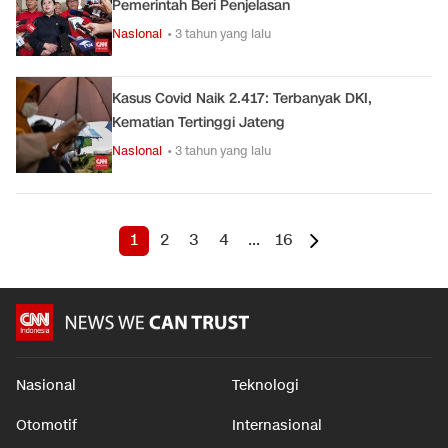
Pemerintah Beri Penjelasan
Nasional
• 3 tahun yang lalu
Kasus Covid Naik 2.417: Terbanyak DKI,
Kematian Tertinggi Jateng
Nasional
• 3 tahun yang lalu
1
2
3
4
...
16
Nasional
Teknologi
Otomotif
Internasional