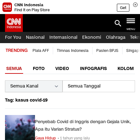
CNN Indonesia
Get
Find it on Play Store
MENU
For You
Nasional
Internasional
Ekonomi
Olahraga
Tekn
TRENDING
Piala AFF
Timnas Indonesia
Pasien BPJS
Singap
SEMUA
FOTO
VIDEO
INFOGRAFIS
KOLOM
Tag: kasus covid-19
Penyebab Covid di Inggris dengan Gejala Unik,
Apa itu Varian Stratus?
Gaya Hidup
• 1 tahun yang lalu