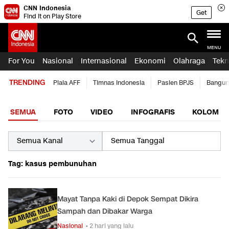
CNN Indonesia
Get
Find it on Play Store
MENU
For You
Nasional
Internasional
Ekonomi
Olahraga
Tekn
TRENDING
Piala AFF
Timnas Indonesia
Pasien BPJS
Bangun
SEMUA
FOTO
VIDEO
INFOGRAFIS
KOLOM
Tag: kasus pembunuhan
Mayat Tanpa Kaki di Depok Sempat Dikira
Sampah dan Dibakar Warga
Nasional
• 2 hari yang lalu