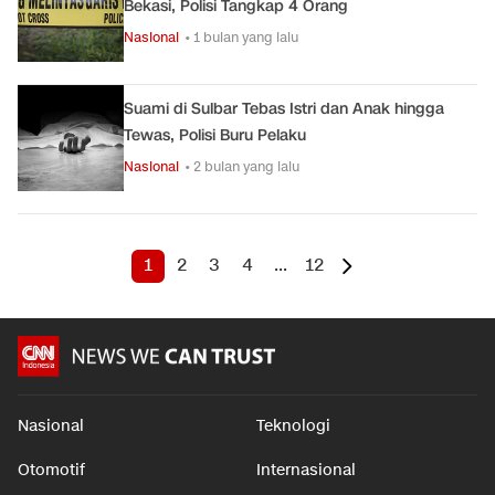
Bekasi, Polisi Tangkap 4 Orang
Nasional
• 1 bulan yang lalu
Suami di Sulbar Tebas Istri dan Anak hingga
Tewas, Polisi Buru Pelaku
Nasional
• 2 bulan yang lalu
1
2
3
4
...
12
Nasional
Teknologi
Otomotif
Internasional