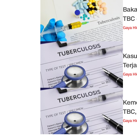
Bakal
TBC 
Gaya H
Kasu
Terj
Gaya H
Keme
TBC,
Gaya H