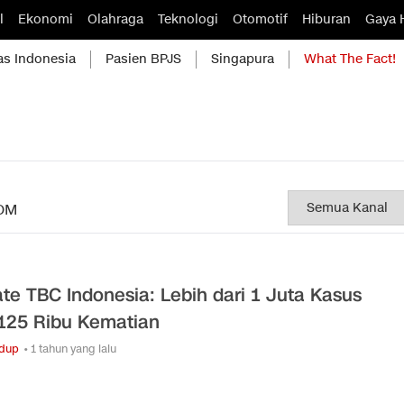
l
Ekonomi
Olahraga
Teknologi
Otomotif
Hiburan
Gaya 
as Indonesia
Pasien BPJS
Singapura
What The Fact!
OM
te TBC Indonesia: Lebih dari 1 Juta Kasus
125 Ribu Kematian
idup
• 1 tahun yang lalu