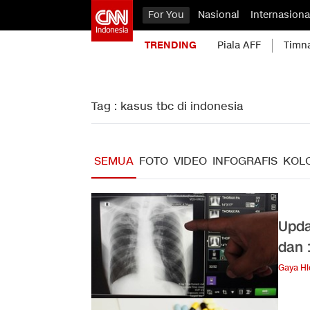
For You
Nasional
Internasiona
TRENDING
Piala AFF
Timn
Tag : kasus tbc di indonesia
SEMUA
FOTO
VIDEO
INFOGRAFIS
KOL
Upda
dan 
Gaya H