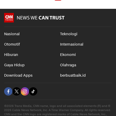
Nasional
Teknologi
Otomotif
Internasional
Hiburan
Ekonomi
Gaya Hidup
Olahraga
Download Apps
berbuatbaik.id
©2026 Trans Media, CNN name, logo and all associated elements (R) and ©
2026 Cable News Network, Inc. A Time Warner Company. All rights reserved.
CNN and the CNN logo are registered marks of Cable News Network, Inc.,