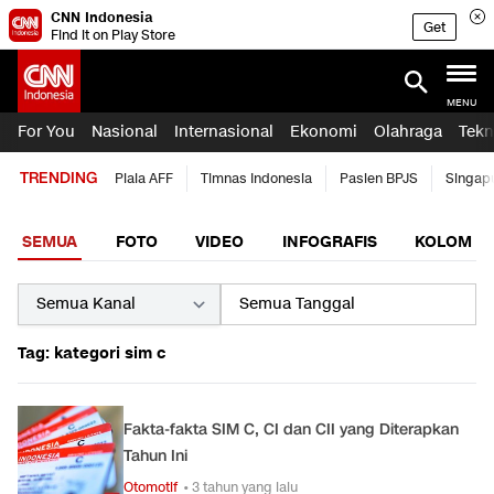
CNN Indonesia
Get
Find it on Play Store
MENU
For You
Nasional
Internasional
Ekonomi
Olahraga
Tekn
TRENDING
Piala AFF
Timnas Indonesia
Pasien BPJS
Singap
SEMUA
FOTO
VIDEO
INFOGRAFIS
KOLOM
Tag: kategori sim c
Fakta-fakta SIM C, CI dan CII yang Diterapkan
Tahun Ini
Otomotif
• 3 tahun yang lalu