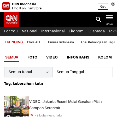
CNN Indonesia
Get
Find it on Play Store
MENU
For You
Nasional
Internasional
Ekonomi
Olahraga
Tekn
TRENDING
Piala AFF
Timnas Indonesia
Apel Kebangsaan Jaga 
SEMUA
FOTO
VIDEO
INFOGRAFIS
KOLOM
Tag: kebersihan kota
VIDEO: Jakarta Resmi Mulai Gerakan Pilah
Sampah Serentak
TV
• 2 bulan yang lalu
03:06