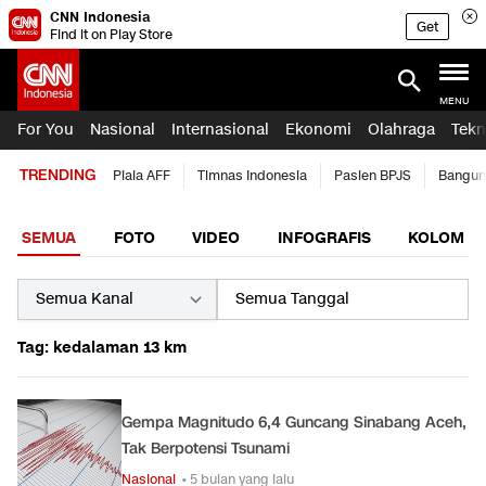
CNN Indonesia
Get
Find it on Play Store
MENU
For You
Nasional
Internasional
Ekonomi
Olahraga
Tekn
TRENDING
Piala AFF
Timnas Indonesia
Pasien BPJS
Bangun
SEMUA
FOTO
VIDEO
INFOGRAFIS
KOLOM
Tag: kedalaman 13 km
Gempa Magnitudo 6,4 Guncang Sinabang Aceh,
Tak Berpotensi Tsunami
Nasional
• 5 bulan yang lalu