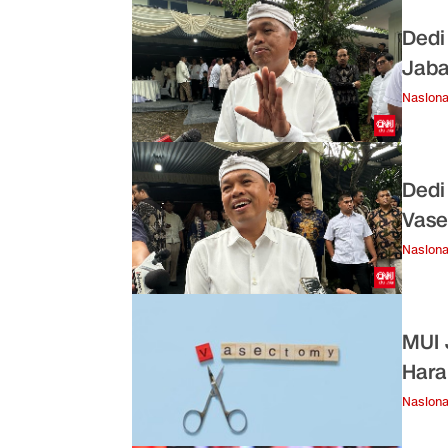
Dedi
Jaba
Nasiona
Dedi
Vase
Nasiona
MUI 
Har
Nasiona