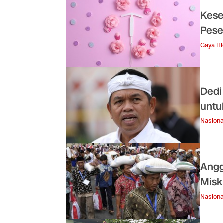
Kese
Pese
Gaya H
Dedi
untu
Nasiona
Angg
Misk
Nasiona