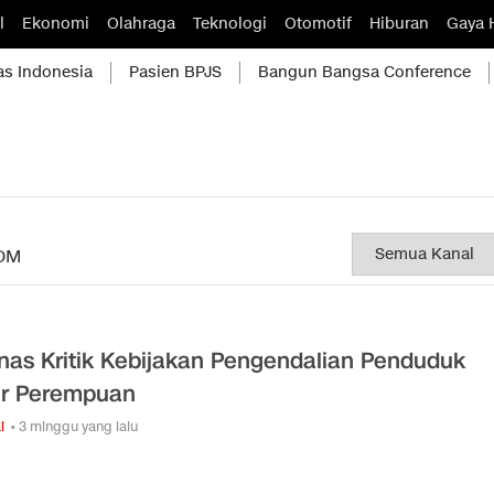
l
Ekonomi
Olahraga
Teknologi
Otomotif
Hiburan
Gaya 
as Indonesia
Pasien BPJS
Bangun Bangsa Conference
OM
as Kritik Kebijakan Pengendalian Penduduk
r Perempuan
l
• 3 minggu yang lalu