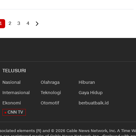
1
2
3
4
TELUSURI
Nasional
Olahraga
Hiburan
Internasional
Teknologi
Gaya Hidup
Ekonomi
Otomotif
berbuatbaik.id
CNN TV
sociated elements (R) and © 2026 Cable News Network, Inc. A Time Wa