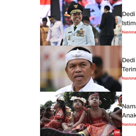
Dedi
Isti
Nasiona
Dedi
Teri
Nasiona
Nama
Anak
Nasiona