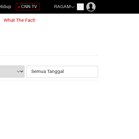
Hidup
CNN TV
RAGAM
What The Fact!