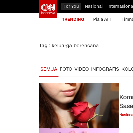
For You
Nasional
Internasiona
TRENDING
Piala AFF
Timn
Tag : keluarga berencana
SEMUA
FOTO
VIDEO
INFOGRAFIS
KOL
Komn
Sasa
Nasiona