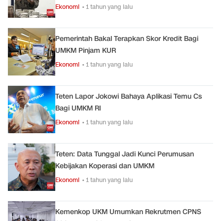
Ekonomi
• 1 tahun yang lalu
Pemerintah Bakal Terapkan Skor Kredit Bagi
UMKM Pinjam KUR
Ekonomi
• 1 tahun yang lalu
Teten Lapor Jokowi Bahaya Aplikasi Temu Cs
Bagi UMKM RI
Ekonomi
• 1 tahun yang lalu
Teten: Data Tunggal Jadi Kunci Perumusan
Kebijakan Koperasi dan UMKM
Ekonomi
• 1 tahun yang lalu
Kemenkop UKM Umumkan Rekrutmen CPNS