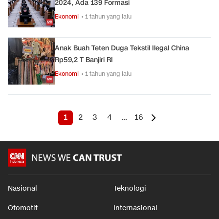
2024, Ada 139 Formasi
Ekonomi
• 1 tahun yang lalu
Anak Buah Teten Duga Tekstil Ilegal China
Rp59,2 T Banjiri RI
Ekonomi
• 1 tahun yang lalu
1
2
3
4
...
16
Nasional
Teknologi
Otomotif
Internasional