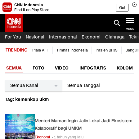
CNN Indonesia
Get
Find it on Play Store
MENU
For You
Nasional
Internasional
Ekonomi
Olahraga
Tekn
TRENDING
Piala AFF
Timnas Indonesia
Pasien BPJS
Bangun
SEMUA
FOTO
VIDEO
INFOGRAFIS
KOLOM
Tag: kemenkop ukm
Menteri Maman Ingin Jalin Lokal Jadi Ekosistem
Kolaboratif bagi UMKM
Ekonomi
• 1 tahun yang lalu