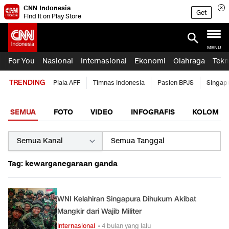
CNN Indonesia
Get
Find it on Play Store
MENU
For You
Nasional
Internasional
Ekonomi
Olahraga
Tekn
TRENDING
Piala AFF
Timnas Indonesia
Pasien BPJS
Singap
SEMUA
FOTO
VIDEO
INFOGRAFIS
KOLOM
Tag: kewarganegaraan ganda
WNI Kelahiran Singapura Dihukum Akibat
Mangkir dari Wajib Militer
Internasional
• 4 bulan yang lalu