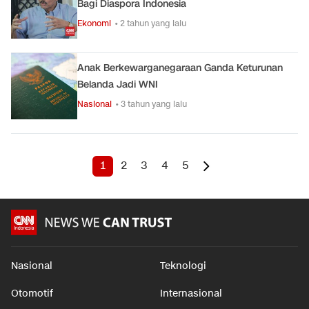
Bagi Diaspora Indonesia
Ekonomi
• 2 tahun yang lalu
Anak Berkewarganegaraan Ganda Keturunan
Belanda Jadi WNI
Nasional
• 3 tahun yang lalu
1
2
3
4
5
Nasional
Teknologi
Otomotif
Internasional