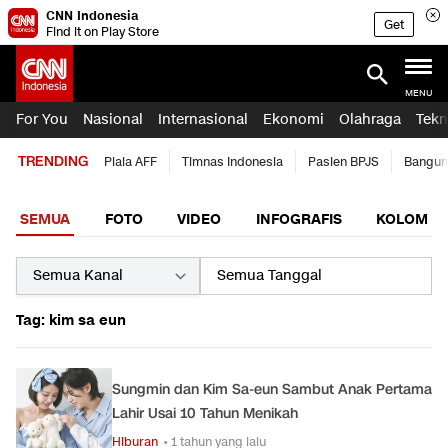
CNN Indonesia
Get
Find it on Play Store
MENU
For You
Nasional
Internasional
Ekonomi
Olahraga
Tekn
TRENDING
Piala AFF
Timnas Indonesia
Pasien BPJS
Bangun
SEMUA
FOTO
VIDEO
INFOGRAFIS
KOLOM
Tag: kim sa eun
Sungmin dan Kim Sa-eun Sambut Anak Pertama
Lahir Usai 10 Tahun Menikah
Hiburan
• 1 tahun yang lalu