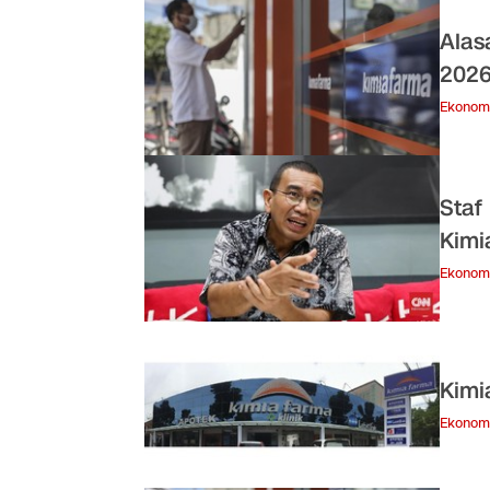
Alas
202
Ekonom
Staf
Kimi
Ekonom
Kimi
Ekonom