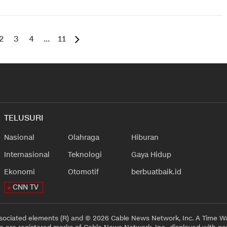
2
3
4
...
11
TELUSURI
Nasional
Olahraga
Hiburan
Internasional
Teknologi
Gaya Hidup
Ekonomi
Otomotif
berbuatbaik.id
CNN TV
sociated elements (R) and © 2026 Cable News Network, Inc. A Time Wa