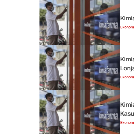
Kimi
Ekonom
Kimi
Lonj
Ekonom
Kimi
Kasu
Ekonom