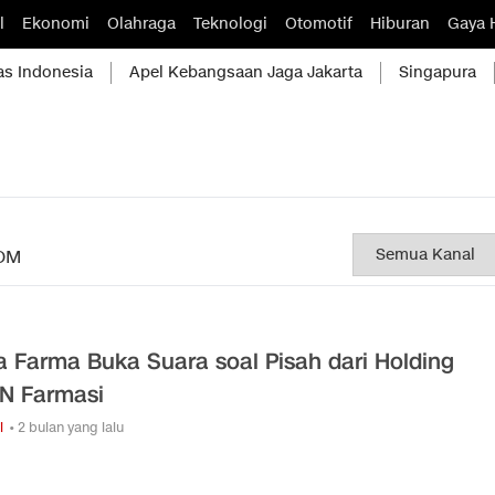
l
Ekonomi
Olahraga
Teknologi
Otomotif
Hiburan
Gaya 
as Indonesia
Apel Kebangsaan Jaga Jakarta
Singapura
OM
a Farma Buka Suara soal Pisah dari Holding
N Farmasi
i
• 2 bulan yang lalu