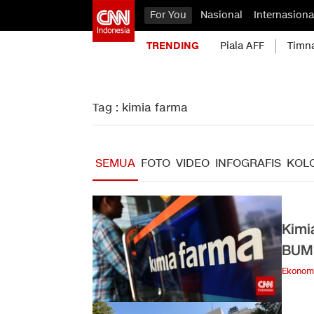
For You
Nasional
Internasiona
TRENDING
Piala AFF
Timn
Tag : kimia farma
SEMUA
FOTO
VIDEO
INFOGRAFIS
KOL
Kimi
BUM
Ekonom