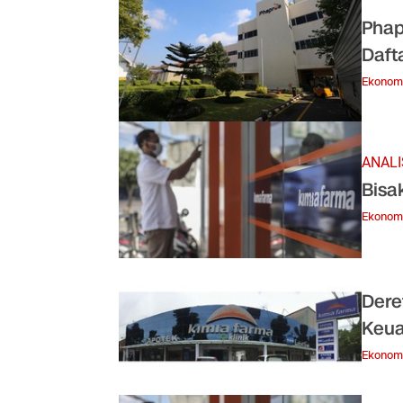
Phap
Daft
Ekonom
ANALI
Bisa
Ekonom
Dere
Keu
Ekonom