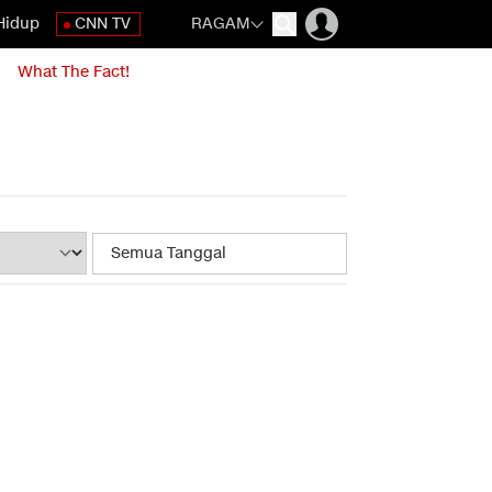
Hidup
CNN TV
RAGAM
What The Fact!