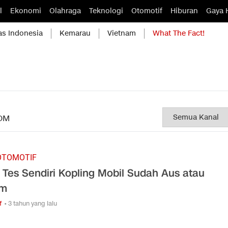
l
Ekonomi
Olahraga
Teknologi
Otomotif
Hiburan
Gaya 
as Indonesia
Kemarau
Vietnam
What The Fact!
OM
OTOMOTIF
 Tes Sendiri Kopling Mobil Sudah Aus atau
um
f
• 3 tahun yang lalu