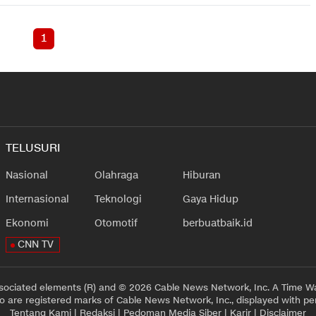
1
TELUSURI
Nasional
Olahraga
Hiburan
Internasional
Teknologi
Gaya Hidup
Ekonomi
Otomotif
berbuatbaik.id
CNN TV
sociated elements (R) and © 2026 Cable News Network, Inc. A Time Wa
 are registered marks of Cable News Network, Inc., displayed with pe
Tentang Kami
|
Redaksi
|
Pedoman Media Siber
|
Karir
|
Disclaimer