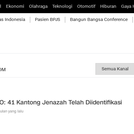
l
Ekonomi
Olahraga
Teknologi
Otomotif
Hiburan
Gaya 
as Indonesia
Pasien BPJS
Bangun Bangsa Conference
OM
O: 41 Kantong Jenazah Telah Diidentifikasi
bulan yang lalu