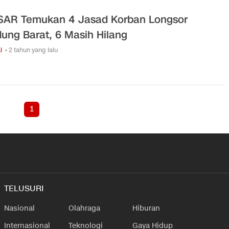
SAR Temukan 4 Jasad Korban Longsor
ung Barat, 6 Masih Hilang
l
• 2 tahun yang lalu
1
TELUSURI
Nasional
Olahraga
Hiburan
Internasional
Teknologi
Gaya Hidup