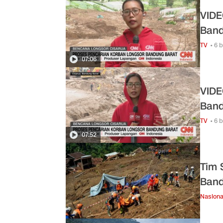
VIDE
Band
TV
• 6 
07:06
VIDE
Band
TV
• 6 
07:52
Tim 
Band
Nasiona