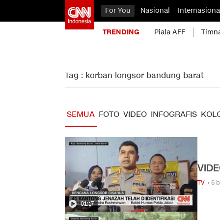
For You
Nasional
Internasiona
TRENDING
Piala AFF
Timn
Tag : korban longsor bandung barat
SEMUA
FOTO
VIDEO
INFOGRAFIS
KOL
VIDE
TV
• 6 
01:17