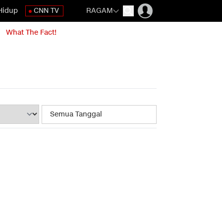
Hidup
CNN TV
RAGAM
What The Fact!