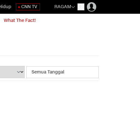
Hidup
CNN TV
RAGAM
What The Fact!