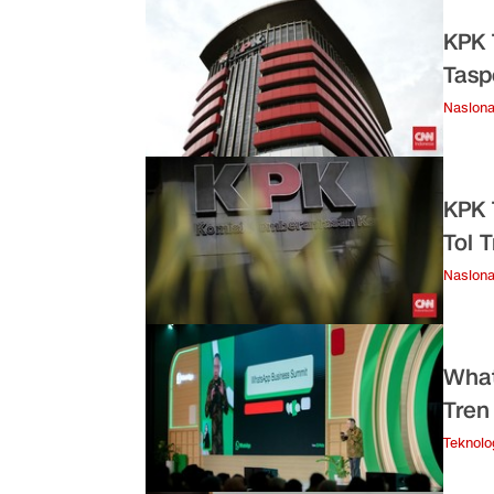
KPK 
Tasp
Nasiona
KPK 
Tol 
Nasiona
What
Tren
Teknolo