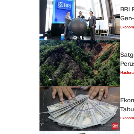
BRI 
Gen-
Ekonom
Satg
Peru
Nasiona
Ekon
Tabu
Ekonom