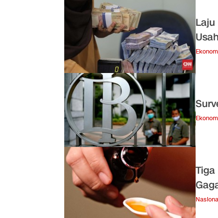
Laju
Usah
Ekonom
Surv
Ekonom
Tiga
Gaga
Nasiona