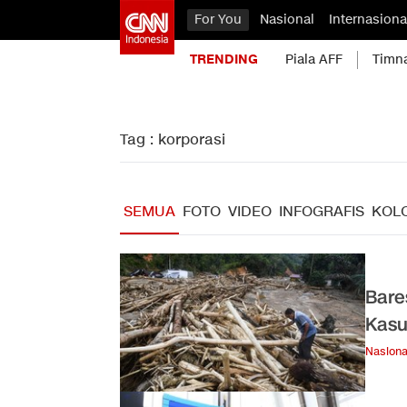
For You
Nasional
Internasiona
TRENDING
Piala AFF
Timn
Tag : korporasi
SEMUA
FOTO
VIDEO
INFOGRAFIS
KOL
Bare
Kasu
Nasiona