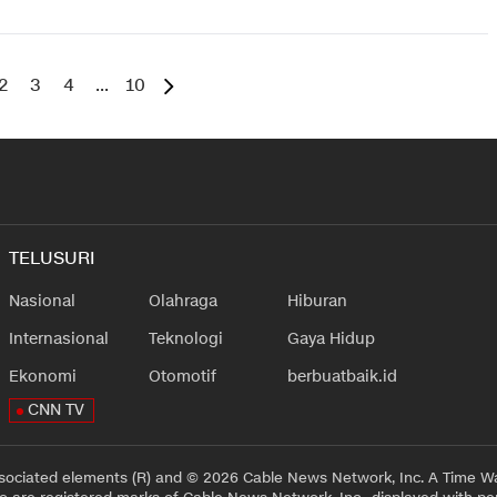
2
3
4
...
10
TELUSURI
Nasional
Olahraga
Hiburan
Internasional
Teknologi
Gaya Hidup
Ekonomi
Otomotif
berbuatbaik.id
CNN TV
sociated elements (R) and © 2026 Cable News Network, Inc. A Time Wa