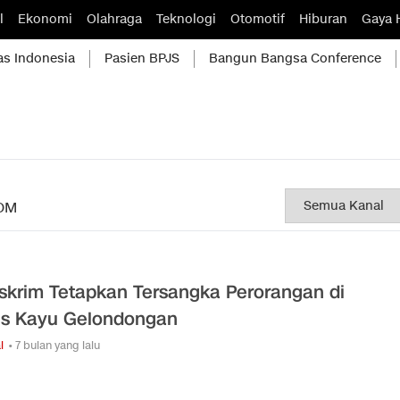
l
Ekonomi
Olahraga
Teknologi
Otomotif
Hiburan
Gaya 
as Indonesia
Pasien BPJS
Bangun Bangsa Conference
OM
skrim Tetapkan Tersangka Perorangan di
s Kayu Gelondongan
l
• 7 bulan yang lalu