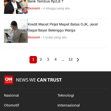
Bank Tembus Rp2,8 T
Ekonomi
• 4 minggu yang lalu
Kredit Macet Pinjol Mepet Batas OJK, Jerat
Gagal Bayar Belenggu Warga
Ekonomi
• 1 bulan yang lalu
1
2
3
4
...
12
Nasional
Teknologi
Otomotif
Internasional