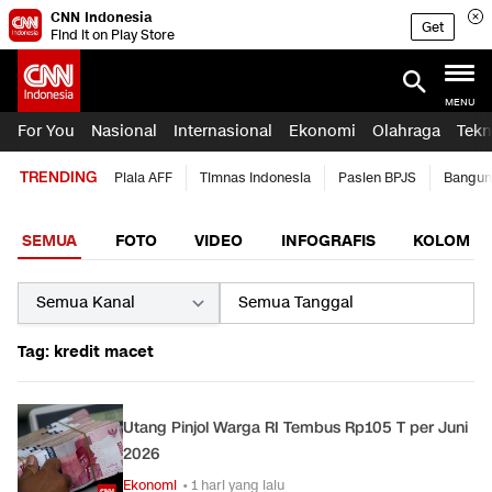
CNN Indonesia
Get
Find it on Play Store
MENU
For You
Nasional
Internasional
Ekonomi
Olahraga
Tekn
TRENDING
Piala AFF
Timnas Indonesia
Pasien BPJS
Bangun
SEMUA
FOTO
VIDEO
INFOGRAFIS
KOLOM
Tag: kredit macet
Utang Pinjol Warga RI Tembus Rp105 T per Juni
2026
Ekonomi
• 1 hari yang lalu