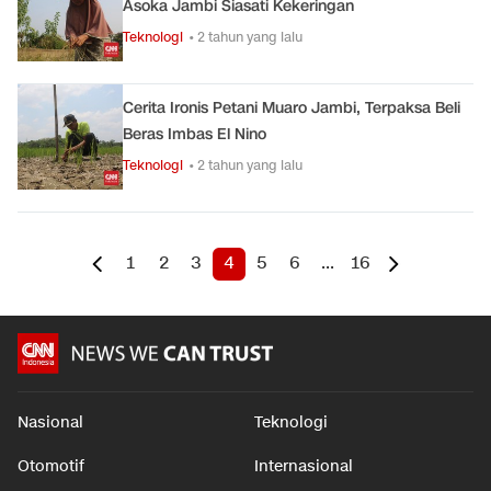
Asoka Jambi Siasati Kekeringan
Teknologi
• 2 tahun yang lalu
Cerita Ironis Petani Muaro Jambi, Terpaksa Beli
Beras Imbas El Nino
Teknologi
• 2 tahun yang lalu
1
2
3
4
5
6
...
16
Nasional
Teknologi
Otomotif
Internasional