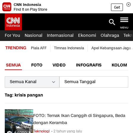
CNN Indonesia
Get
Find it on Play Store
MENU
For You
Nasional
Internasional
Ekonomi
Olahraga
Tekn
TRENDING
Piala AFF
Timnas Indonesia
Apel Kebangsaan Jaga 
SEMUA
FOTO
VIDEO
INFOGRAFIS
KOLOM
Tag: krisis pangan
FOTO: Ternak Ikan Canggih di Singapura, Beda
dengan Keramba
Teknologi
• 2 tahun yang lalu
6 FOTO