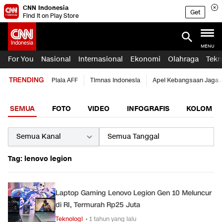
CNN Indonesia
Get
Find it on Play Store
MENU
For You
Nasional
Internasional
Ekonomi
Olahraga
Tekn
TRENDING
Piala AFF
Timnas Indonesia
Apel Kebangsaan Jaga 
SEMUA
FOTO
VIDEO
INFOGRAFIS
KOLOM
Tag: lenovo legion
Laptop Gaming Lenovo Legion Gen 10 Meluncur
di RI, Termurah Rp25 Juta
Teknologi
• 1 tahun yang lalu