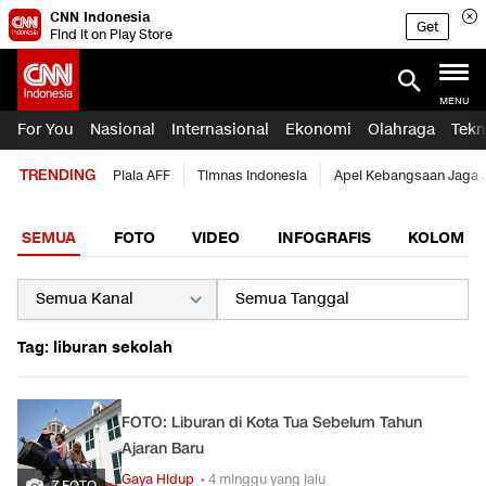
CNN Indonesia
Get
Find it on Play Store
MENU
For You
Nasional
Internasional
Ekonomi
Olahraga
Tekn
TRENDING
Piala AFF
Timnas Indonesia
Apel Kebangsaan Jaga 
SEMUA
FOTO
VIDEO
INFOGRAFIS
KOLOM
Tag: liburan sekolah
FOTO: Liburan di Kota Tua Sebelum Tahun
Ajaran Baru
Gaya Hidup
• 4 minggu yang lalu
7 FOTO