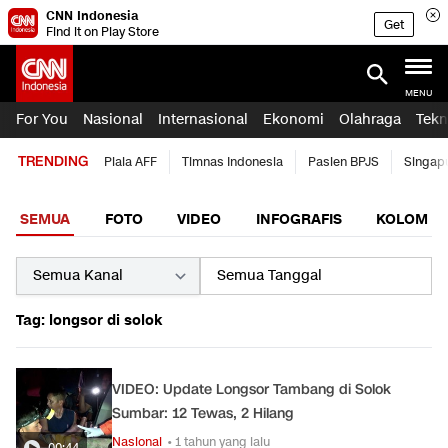
CNN Indonesia
Get
Find it on Play Store
MENU
For You
Nasional
Internasional
Ekonomi
Olahraga
Tekn
TRENDING
Piala AFF
Timnas Indonesia
Pasien BPJS
Singap
SEMUA
FOTO
VIDEO
INFOGRAFIS
KOLOM
Tag: longsor di solok
VIDEO: Update Longsor Tambang di Solok
Sumbar: 12 Tewas, 2 Hilang
Nasional
• 1 tahun yang lalu
00:44