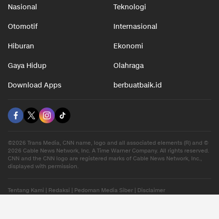
Nasional
Teknologi
Otomotif
Internasional
Hiburan
Ekonomi
Gaya Hidup
Olahraga
Download Apps
berbuatbaik.id
©2026 Trans Media, CNN name, logo and all associated elements (R) and ©
2026 Cable News Network, Inc. A Time Warner Company. All rights reserved.
CNN and the CNN logo are registered marks of Cable News Network, Inc.,
displayed with permission.
Tentang Kami
|
Redaksi
|
Pedoman Media Siber
|
Disclaimer