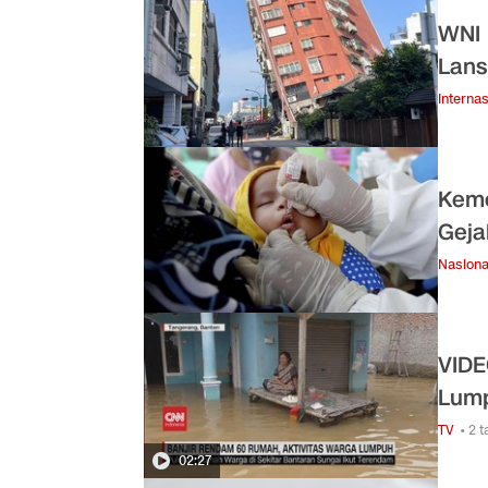
WNI 
Lans
Internas
Keme
Geja
Nasiona
VIDE
Lum
TV
• 2 
02:27