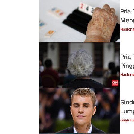
Pria
Meng
Nasiona
Pria
Ping
Nasiona
Sind
Lump
Gaya H