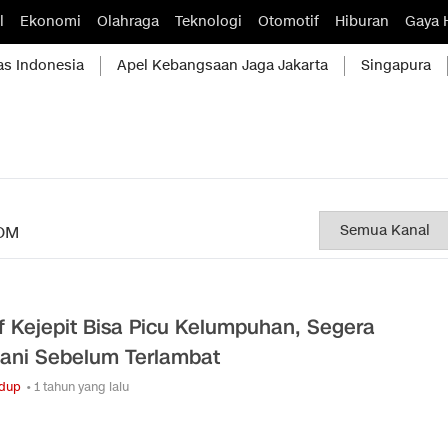
l
Ekonomi
Olahraga
Teknologi
Otomotif
Hiburan
Gaya 
as Indonesia
Apel Kebangsaan Jaga Jakarta
Singapura
OM
f Kejepit Bisa Picu Kelumpuhan, Segera
ani Sebelum Terlambat
idup
• 1 tahun yang lalu