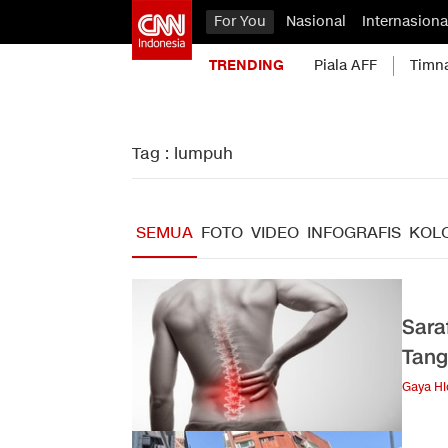
For You
Nasional
Internasiona
TRENDING
Piala AFF
Timn
Tag : lumpuh
SEMUA
FOTO
VIDEO
INFOGRAFIS
KOL
Sara
Tang
Gaya H