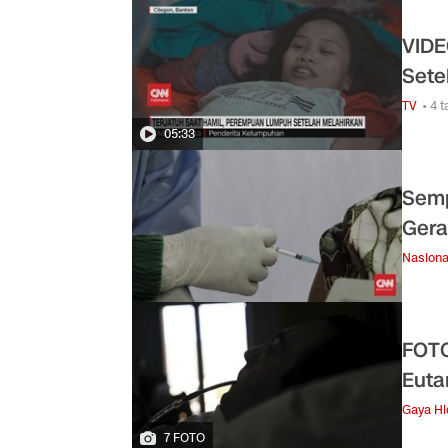
VIDE
Sete
TV
• 4 
05:33
Semp
Gera
Nasiona
FOTO
Euta
Gaya H
7 FOTO