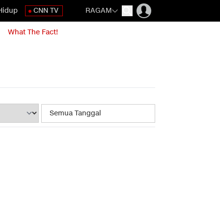
Hidup
CNN TV
RAGAM
What The Fact!