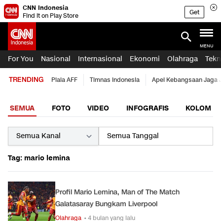
CNN Indonesia
Get
Find it on Play Store
MENU
For You
Nasional
Internasional
Ekonomi
Olahraga
Tekn
TRENDING
Piala AFF
Timnas Indonesia
Apel Kebangsaan Jaga 
SEMUA
FOTO
VIDEO
INFOGRAFIS
KOLOM
Tag: mario lemina
Profil Mario Lemina, Man of The Match
Galatasaray Bungkam Liverpool
Olahraga
• 4 bulan yang lalu