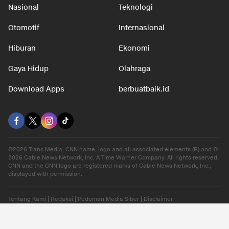
Nasional
Teknologi
Otomotif
Internasional
Hiburan
Ekonomi
Gaya Hidup
Olahraga
Download Apps
berbuatbaik.id
©2026 Trans Media, CNN name, logo and all associated elements (R) and ©
2026 Cable News Network, Inc. A Time Warner Company. All rights reserved.
CNN and the CNN logo are registered marks of Cable News Network, Inc.,
displayed with permission.
Tentang Kami
|
Redaksi
|
Pedoman Media Siber
|
Disclaimer