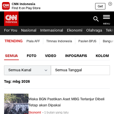
CNN Indonesia
Get
Find it on Play Store
MENU
For You
Nasional
Internasional
Ekonomi
Olahraga
Tekn
TRENDING
Piala AFF
Timnas Indonesia
Pasien BPJS
Bangun
SEMUA
FOTO
VIDEO
INFOGRAFIS
KOLOM
Tag: mbg 2026
Waka BGN Pastikan Aset MBG Terlanjur Dibeli
Tetap akan Dipakai
Ekonomi
• 1 bulan yang lalu