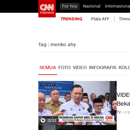
For You
Nasional
Internasiona
TRENDING
Piala AFF
Timn
Tag : menko ahy
SEMUA
FOTO
VIDEO
INFOGRAFIS
KOL
VIDE
Beka
TV
• 1 
02:21