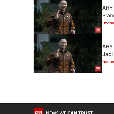
AHY 
Prab
Ekonom
AHY 
Jadi
Ekonom