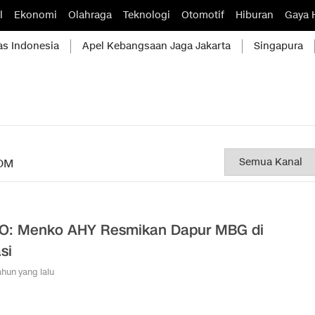
l
Ekonomi
Olahraga
Teknologi
Otomotif
Hiburan
Gaya 
as Indonesia
Apel Kebangsaan Jaga Jakarta
Singapura
OM
O: Menko AHY Resmikan Dapur MBG di
si
tahun yang lalu