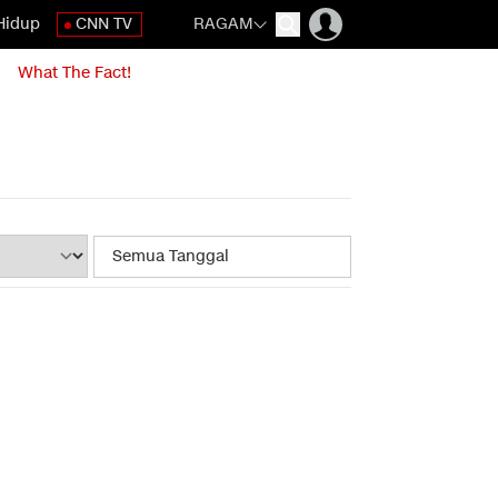
Hidup
CNN TV
RAGAM
What The Fact!