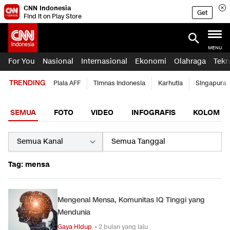
CNN Indonesia
Get
Find it on Play Store
MENU
For You
Nasional
Internasional
Ekonomi
Olahraga
Tekn
TRENDING
Piala AFF
Timnas Indonesia
Karhutla
Singapura
SEMUA
FOTO
VIDEO
INFOGRAFIS
KOLOM
Tag: mensa
Mengenal Mensa, Komunitas IQ Tinggi yang
Mendunia
Gaya Hidup
• 2 bulan yang lalu