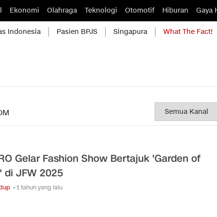
l
Ekonomi
Olahraga
Teknologi
Otomotif
Hiburan
Gaya 
as Indonesia
Pasien BPJS
Singapura
What The Fact!
OM
O Gelar Fashion Show Bertajuk 'Garden of
' di JFW 2025
idup
• 1 tahun yang lalu