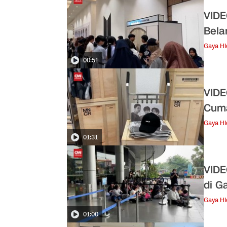
VIDE
Bela
Gaya H
00:51
VIDE
Cuma
Gaya H
01:31
VIDE
di G
Gaya H
01:00