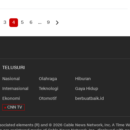
3
4
5
6
...
9
TELUSURI
Nasional
Olahraga
Hiburan
Internasional
Teknologi
Gaya Hidup
Ekonomi
Otomotif
berbuatbaik.id
CNN TV
sociated elements (R) and © 2026 Cable News Network, Inc. A Time Wa