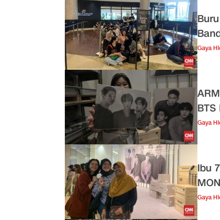
Buru
Band
Gaya H
ARMY
BTS
Gaya H
Ibu 
MON
Gaya H