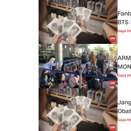
Fanb
BTS
Gaya H
ARMY
MON
Gaya H
Jang
Obat
Gaya H