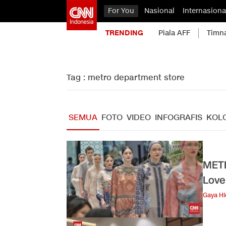
For You
Nasional
Internasiona
TRENDING
Piala AFF
Timn
Tag : metro department store
SEMUA
FOTO
VIDEO
INFOGRAFIS
KOL
METR
Love
Gaya H