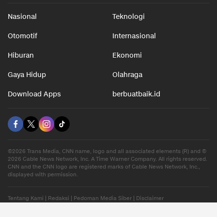
Nasional
Teknologi
Otomotif
Internasional
Hiburan
Ekonomi
Gaya Hidup
Olahraga
Download Apps
berbuatbaik.id
©2026 Trans Media, CNN name, logo and all associated elements (R) and ©
2026 Cable News Network, Inc. A Time Warner Company. All rights reserved.
CNN and the CNN logo are registered marks of Cable News Network, Inc.,
displayed with permission.
Tentang Kami
|
Redaksi
|
Pedoman Media Siber
|
Disclaimer