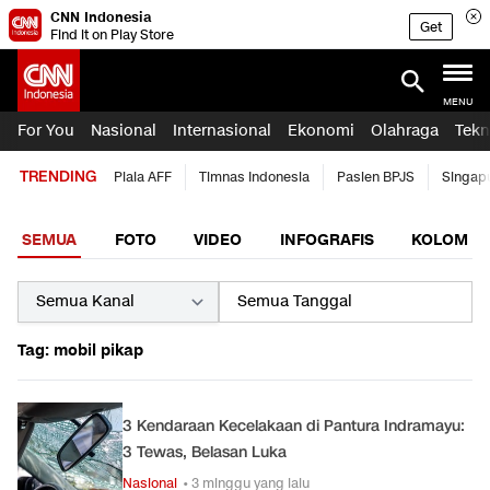
CNN Indonesia
Get
Find it on Play Store
MENU
For You
Nasional
Internasional
Ekonomi
Olahraga
Tekn
TRENDING
Piala AFF
Timnas Indonesia
Pasien BPJS
Singap
SEMUA
FOTO
VIDEO
INFOGRAFIS
KOLOM
Tag: mobil pikap
3 Kendaraan Kecelakaan di Pantura Indramayu:
3 Tewas, Belasan Luka
Nasional
• 3 minggu yang lalu