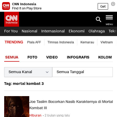
CNN Indonesia
Get
Find it on Play Store
MENU
For You
Nasional
Internasional
Ekonomi
Olahraga
Tekn
TRENDING
Piala AFF
Timnas Indonesia
Kemarau
Vietnam
SEMUA
FOTO
VIDEO
INFOGRAFIS
KOLOM
Tag: mortal kombat 3
Joe Taslim Bocorkan Nasib Karakternya di Mortal
Kombat III
Hiburan
• 2 bulan yang lalu