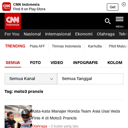
CNN Indonesia
Get
Find it on Play Store
MENU
For You
Nasional
Internasional
Ekonomi
Olahraga
Tekn
TRENDING
Piala AFF
Timnas Indonesia
Karhutla
Pilot Malay
SEMUA
FOTO
VIDEO
INFOGRAFIS
KOLOM
Tag: moto3 prancis
Kata-kata Manajer Honda Team Asia Usai Veda
Finis 4 di Moto3 Prancis
Olahraga
• 2 bulan yang lalu