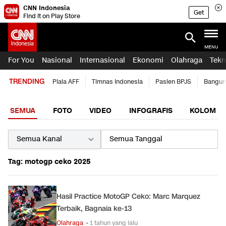
CNN Indonesia
Get
Find it on Play Store
MENU
For You
Nasional
Internasional
Ekonomi
Olahraga
Tekn
TRENDING
Piala AFF
Timnas Indonesia
Pasien BPJS
Bangun
SEMUA
FOTO
VIDEO
INFOGRAFIS
KOLOM
Tag: motogp ceko 2025
Hasil Practice MotoGP Ceko: Marc Marquez
Terbaik, Bagnaia ke-13
Olahraga
• 1 tahun yang lalu