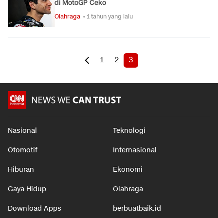
di MotoGP Ceko
Olahraga
• 1 tahun yang lalu
1
2
3
Nasional
Teknologi
Otomotif
Internasional
Hiburan
Ekonomi
Gaya Hidup
Olahraga
Download Apps
berbuatbaik.id